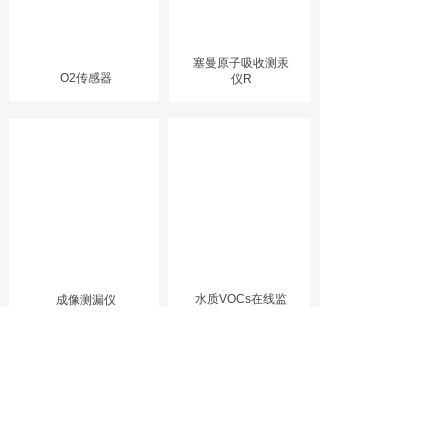
塞曼原子吸收测汞
O2传感器
仪R
水质VOCs在线监
成像测漏仪
测
品质保证
严格的质量把关，问您铸就放心产品